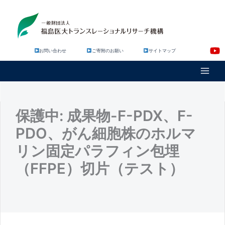
内
容
を
ス
キ
お問い合わせ
ご寄附のお願い
サイトマップ
ッ
プ
保護中: 成果物-F-PDX、F-
PDO、がん細胞株のホルマ
リン固定パラフィン包埋
（FFPE）切片（テスト）