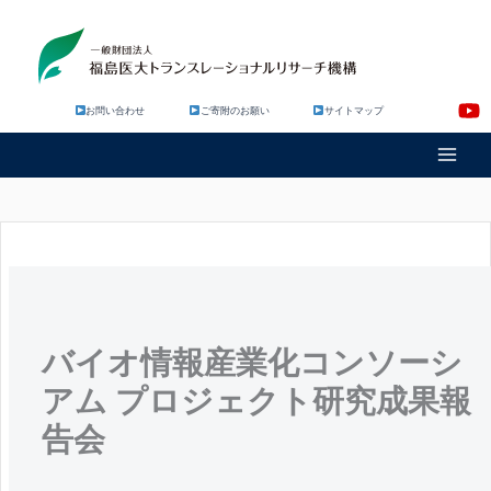
内
容
を
ス
キ
お問い合わせ
ご寄附のお願い
サイトマップ
ッ
プ
バイオ情報産業化コンソーシ
アム プロジェクト研究成果報
告会