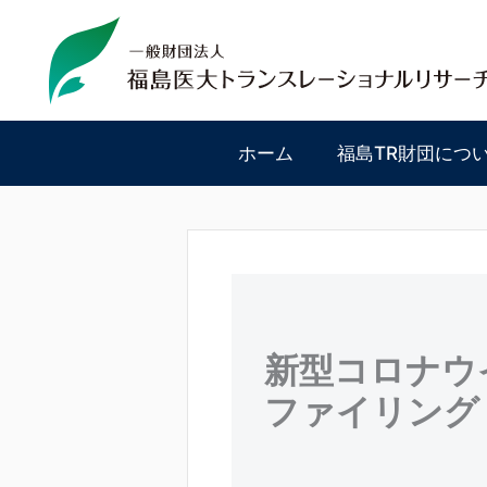
内
容
を
ス
キ
ッ
ホーム
福島TR財団につ
プ
新型コロナウ
ファイリング