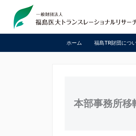
内
容
を
ス
キ
ッ
ホーム
福島TR財団につ
プ
本部事務所移