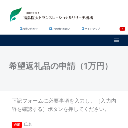
内
容
を
ス
キ
お問い合わせ
ご寄附のお願い
サイトマップ
ッ
プ
希望返礼品の申請（1万円）
下記フォームに必要事項を入力し、［入力内
容を確認する］ボタンを押してください。
氏名
必須