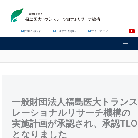
内
容
を
ス
キ
お問い合わせ
ご寄附のお願い
サイトマップ
ッ
プ
一般財団法人福島医大トラン
レーショナルリサーチ機構の
実施計画が承認され、承認TLO
となりました