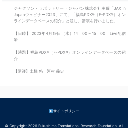
ジャクソン・ラボラトリー・ジャパン株式会社主催「JAX in
Japanウェビナー2023」にて、「福島PDX®（F-PDX®）オン
ラインデータベースの紹介」と題し、講演を行いました。
【日時】 2023年4月19日（水）14：00 – 15：00 Live配信
済
【演題】福島PDX®（F-PDX®）オンラインデータベースの紹
介
【講師】土橋 悠 河村 義史
サイトポリシー
© Copyright 2026 Fukushima Translational Research Foundation. All