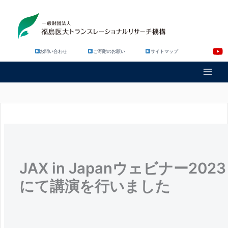
内
容
を
ス
キ
お問い合わせ
ご寄附のお願い
サイトマップ
ッ
プ
JAX in Japanウェビナー2023
にて講演を行いました